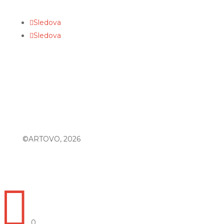
Sledova
Sledova
©ARTOVO, 2026

0