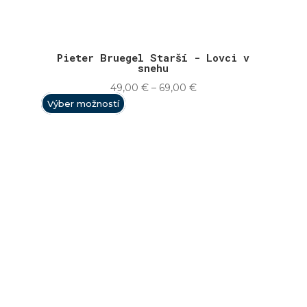
Pieter Bruegel Starší - Lovci v
snehu
Price
49,00
€
–
69,00
€
range:
Výber možností
49,00 €
through
69,00 €