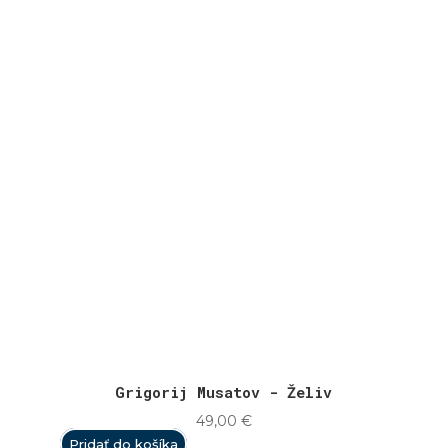
49,00 €
through
69,00 €
Grigorij Musatov - Želiv
49,00
€
Pridať do košíka