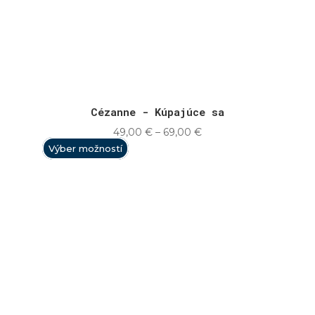
Cézanne - Kúpajúce sa
Price
49,00
€
–
69,00
€
range:
Výber možností
49,00 €
through
69,00 €