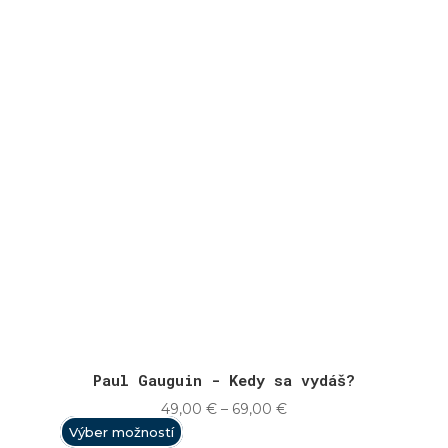
Paul Gauguin - Kedy sa vydáš?
Price
49,00
€
–
69,00
€
range:
Výber možností