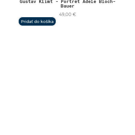
Gustav Klimt - Portrét Adele Bloch-
Bauer
49,00
€
Pridať do košíka