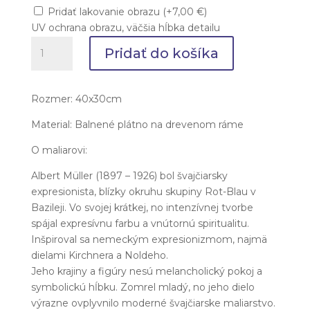
Pridať lakovanie obrazu
(
+
7,00
€
)
UV ochrana obrazu, väčšia hĺbka detailu
množstvo
Pridať do košíka
Albert
Müller
-
Rozmer: 40x30cm
Žena
a
Material: Balnené plátno na drevenom ráme
dievča
O maliarovi:
Albert Müller (1897 – 1926) bol švajčiarsky
expresionista, blízky okruhu skupiny Rot-Blau v
Bazileji. Vo svojej krátkej, no intenzívnej tvorbe
spájal expresívnu farbu a vnútornú spiritualitu.
Inšpiroval sa nemeckým expresionizmom, najmä
dielami Kirchnera a Noldeho.
Jeho krajiny a figúry nesú melancholický pokoj a
symbolickú hĺbku. Zomrel mladý, no jeho dielo
výrazne ovplyvnilo moderné švajčiarske maliarstvo.