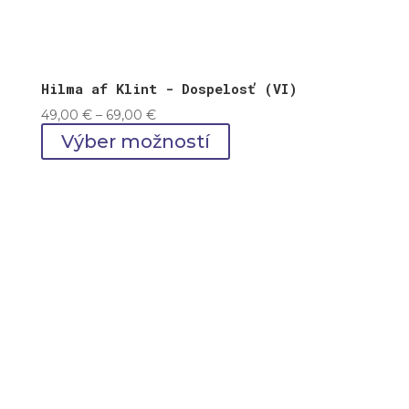
Hilma af Klint - Dospelosť (VI)
Price
49,00
€
–
69,00
€
range:
Výber možností
49,00 €
through
69,00 €