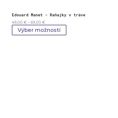
Edouard Manet - Raňajky v tráve
Price
49,00
€
–
69,00
€
range:
Výber možností
49,00 €
through
69,00 €