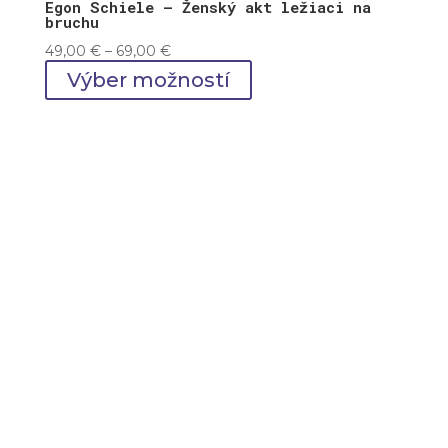
Egon Schiele – Ženský akt ležiaci na
bruchu
Price
49,00
€
–
69,00
€
range:
Výber možností
49,00 €
through
69,00 €