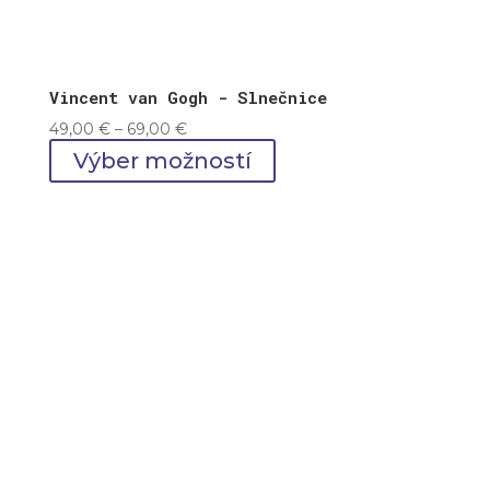
Vincent van Gogh - Slnečnice
Price
49,00
€
–
69,00
€
range:
Výber možností
49,00 €
through
69,00 €