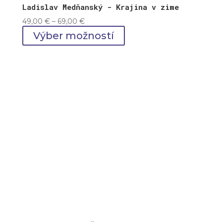
Ladislav Medňanský - Krajina v zime
Price
49,00
€
–
69,00
€
range:
Výber možností
49,00 €
through
69,00 €