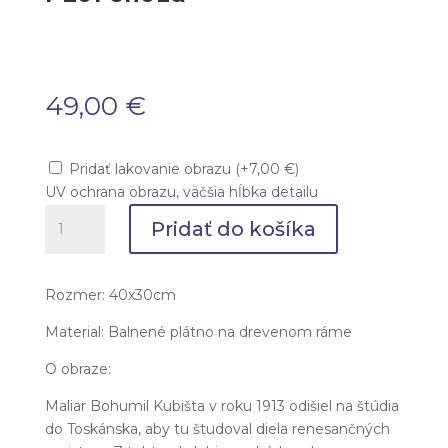
49,00
€
Pridať lakovanie obrazu
(
+
7,00
€
)
UV ochrana obrazu, väčšia hĺbka detailu
množstvo
Pridať do košíka
Bohumil
Kubišta
-
Rozmer: 40x30cm
Florencia
Material: Balnené plátno na drevenom ráme
O obraze:
Maliar Bohumil Kubišta v roku 1913 odišiel na štúdia
do Toskánska, aby tu študoval diela renesančných