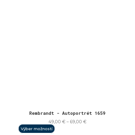
Rembrandt - Autoportrét 1659
Price
49,00
€
–
69,00
€
range:
Výber možností