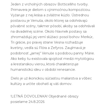
Jeden z vrcholných obrazov Botticelliho tvorby.
Primavera je dielom s výnimočnou kompozíciou.
Vyžaruje z nej krása a zvláštne kúzlo. Ústrednou
postavou je Venuša, okolo ktorej sa odohrávajú
pôvabné scény, takmer pôsobí, akoby sa odohrávali
na divadelnej scéne. Okolo hlavnek postavy sa
zhromažďujú jej verní slúžiaci: posol bohov Merkúr,
Tri grácie, po pravej strane Vesna rozhadzuje
kvetiny, vedľa sú Flóra a Zefyros. Zaujímavá je
podobnosť „jarnej“ Venuše s podobou panny Márie.
Ako keby tu existovala spojitosť medzi mytológiou
a kresťanskou vierou, ktorá charakterizuje
humanistickú ideu v období renesancie.
Dielo je už ikonickou súčasťou maliarstva a vôbec
kultúry a určite obohatí aj váš domov.
!LETNÁ DOVOLENKA! Objednané obrazy
posielame 24.8.2026