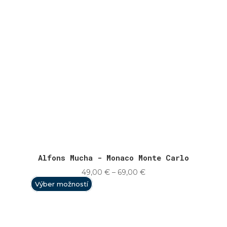
Alfons Mucha - Monaco Monte Carlo
Price
49,00
€
–
69,00
€
range:
Výber možností
49,00 €
through
69,00 €