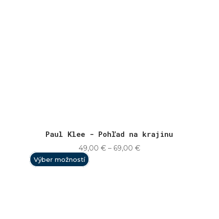
Paul Klee - Pohľad na krajinu
Price
49,00
€
–
69,00
€
range:
Výber možností
49,00 €
through
69,00 €