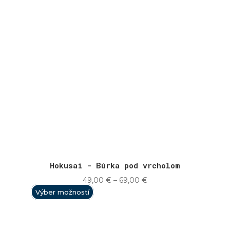
Hokusai - Búrka pod vrcholom
Price
49,00
€
–
69,00
€
range:
Výber možností
49,00 €
through
69,00 €