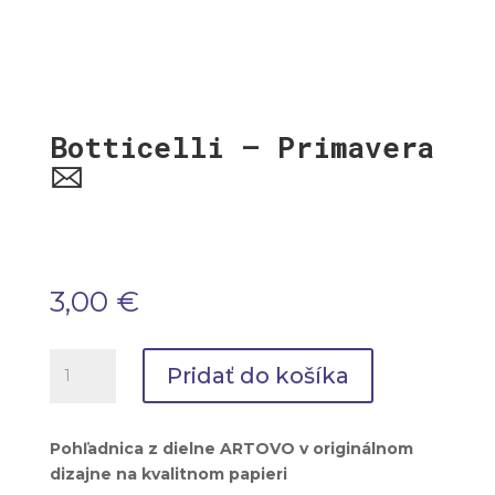
Botticelli – Primavera
🖂
3,00
€
množstvo
Pridať do košíka
Botticelli
-
Primavera
Pohľadnica z dielne ARTOVO v originálnom
🖂
dizajne na kvalitnom papieri