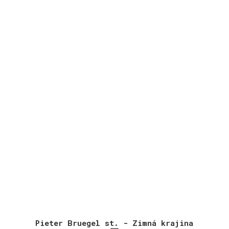
49,00 €
through
69,00 €
Pieter Bruegel st. - Zimná krajina