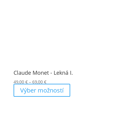
Claude Monet - Lekná I.
Price
49,00
€
–
69,00
€
range:
Výber možností
49,00 €
through
69,00 €