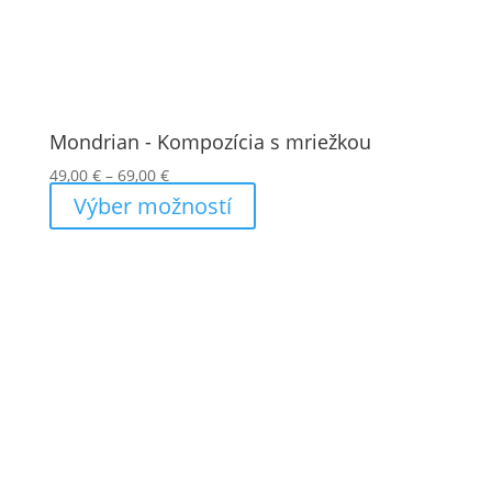
Mondrian - Kompozícia s mriežkou
Price
49,00
€
–
69,00
€
range:
Výber možností
49,00 €
through
69,00 €