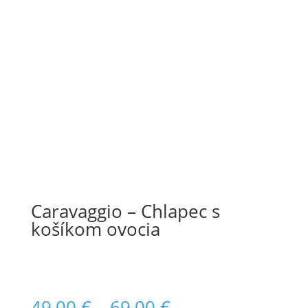
Caravaggio – Chlapec s
košíkom ovocia
Price
49,00
€
–
69,00
€