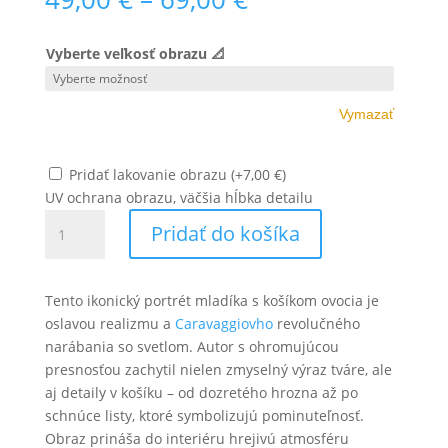
range:
49,00 €
Vyberte veľkosť obrazu 📐
through
69,00 €
Vymazať
Pridať lakovanie obrazu
(
+
7,00
€
)
UV ochrana obrazu, väčšia hĺbka detailu
množstvo
Pridať do košíka
Caravaggio
-
Chlapec
Tento ikonický portrét mladíka s košíkom ovocia je
s
oslavou realizmu a
Caravaggiovho
revolučného
košíkom
narábania so svetlom. Autor s ohromujúcou
ovocia
presnosťou zachytil nielen zmyselný výraz tváre, ale
aj detaily v košíku – od dozretého hrozna až po
schnúce listy, ktoré symbolizujú pominuteľnosť.
Obraz prináša do interiéru hrejivú atmosféru