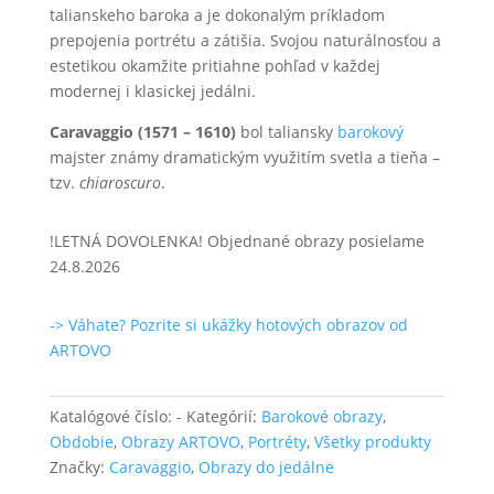
talianskeho baroka a je dokonalým príkladom
prepojenia portrétu a zátišia. Svojou naturálnosťou a
estetikou okamžite pritiahne pohľad v každej
modernej i klasickej jedálni.
Caravaggio (1571 – 1610)
bol taliansky
barokový
majster známy dramatickým využitím svetla a tieňa –
tzv.
chiaroscuro
.
!LETNÁ DOVOLENKA! Objednané obrazy posielame
24.8.2026
-> Váhate? Pozrite si ukážky hotových obrazov od
ARTOVO
Katalógové číslo:
-
Kategórií:
Barokové obrazy
,
Obdobie
,
Obrazy ARTOVO
,
Portréty
,
Všetky produkty
Značky:
Caravaggio
,
Obrazy do jedálne