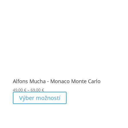
Alfons Mucha - Monaco Monte Carlo
Price
49,00
€
–
69,00
€
range:
Výber možností
49,00 €
through
69,00 €