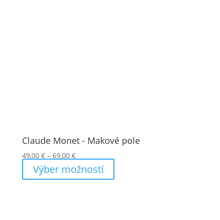
Claude Monet - Makové pole
Price
49,00
€
–
69,00
€
range:
Výber možností
49,00 €
through
69,00 €