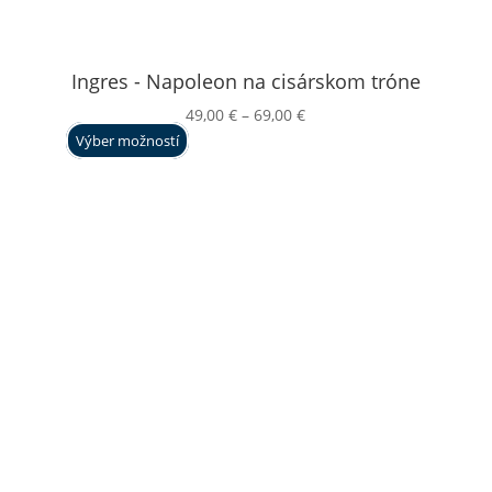
Ingres - Napoleon na cisárskom tróne
Price
49,00
€
–
69,00
€
range:
Výber možností
49,00 €
through
69,00 €