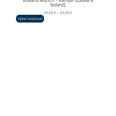
bolesť)
Price
49,00
€
–
69,00
€
range:
Výber možností
49,00 €
through
69,00 €