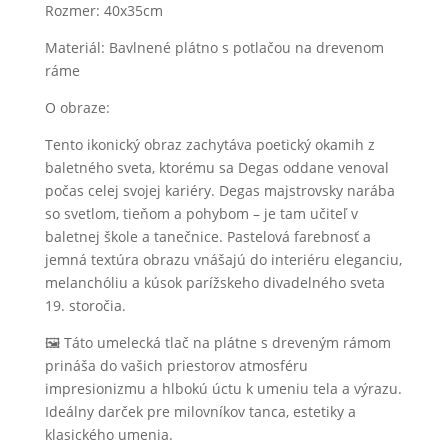
Rozmer: 40x35cm
Tanečná
trieda
Materiál: Bavlnené plátno s potlačou na drevenom
ráme
O obraze:
Tento ikonický obraz zachytáva poetický okamih z
baletného sveta, ktorému sa Degas oddane venoval
počas celej svojej kariéry. Degas majstrovsky narába
so svetlom, tieňom a pohybom – je tam učiteľ v
baletnej škole a tanečnice. Pastelová farebnosť a
jemná textúra obrazu vnášajú do interiéru eleganciu,
melanchóliu a kúsok parížskeho divadelného sveta
19. storočia.
🖼️ Táto umelecká tlač na plátne s dreveným rámom
prináša do vašich priestorov atmosféru
impresionizmu a hlbokú úctu k umeniu tela a výrazu.
Ideálny darček pre milovníkov tanca, estetiky a
klasického umenia.