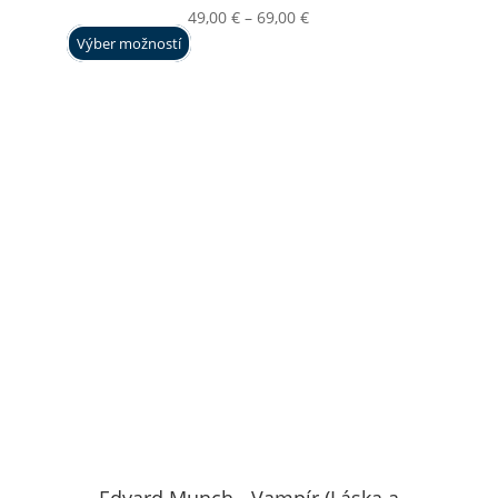
Price
49,00
€
–
69,00
€
range:
Výber možností
49,00 €
through
69,00 €
Edvard Munch - Vampír (Láska a