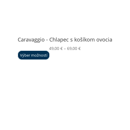
Caravaggio - Chlapec s košíkom ovocia
Price
49,00
€
–
69,00
€
range:
Výber možností
49,00 €
through
69,00 €