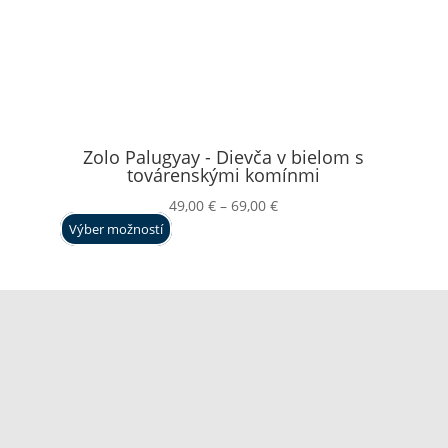
Zolo Palugyay - Dievča v bielom s
továrenskými komínmi
Price
49,00
€
–
69,00
€
range:
Výber možností
49,00 €
through
69,00 €