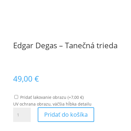
Edgar Degas – Tanečná trieda
49,00
€
Pridať lakovanie obrazu
(
+
7,00
€
)
UV ochrana obrazu, väčšia hĺbka detailu
množstvo
Pridať do košíka
Edgar
Degas
–