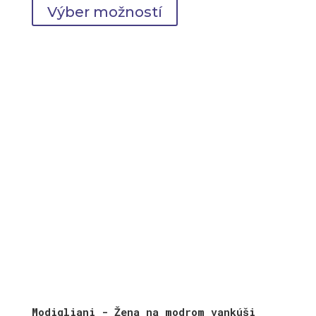
range:
Výber možností
49,00 €
through
69,00 €
Modigliani - Žena na modrom vankúši