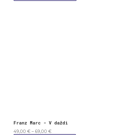
3,00 €.
2,00 €.
Franz Marc - V daždi
Price
49,00
€
–
69,00
€