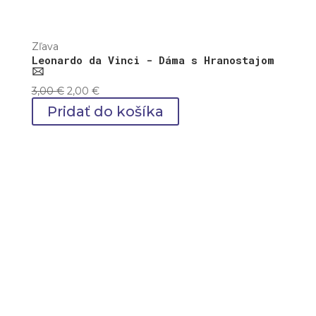
Zľava
Leonardo da Vinci - Dáma s Hranostajom
🖂
Pôvodná
Aktuálna
3,00
€
2,00
€
cena
cena
Pridať do košíka
bola:
je:
3,00 €.
2,00 €.