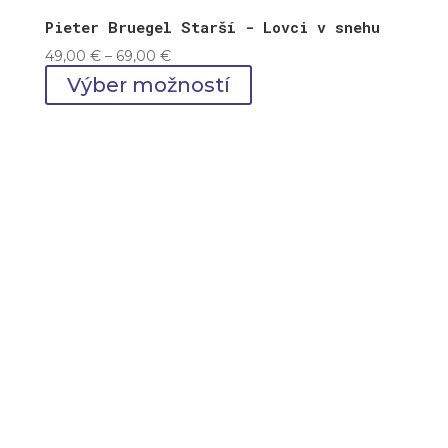
Pieter Bruegel Starší - Lovci v snehu
Price
49,00
€
–
69,00
€
range:
Výber možností
49,00 €
through
69,00 €