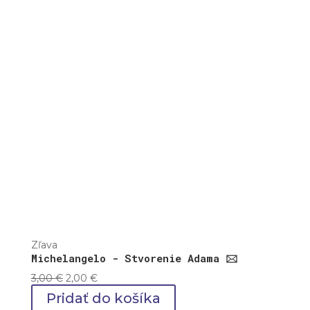
Zľava
Michelangelo - Stvorenie Adama 🖂
Pôvodná
Aktuálna
3,00
€
2,00
€
cena
cena
Pridať do košíka
bola:
je: