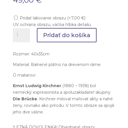
49,00
€
Pridať lakovanie obrazu
(
+
7,00
€
)
UV ochrana obrazu, väčšia hĺbka detailu
množstvo
Pridať do košíka
Ernst
Kirchner
-
Rozmer: 40x35cm
Akt
v
Material: Balnené plátno na drevenom ráme
lese
O maliarovi:
Ernst Ludwig Kirchner
(1880 – 1938) bol
nemecký expresionista a spoluzakladateľ skupiny
Die Brücke
. Kirchner miloval maľovať akty a nahé
ženy, rovnako ako prírodu. V tomto obraze sa spojili
jeho dve vášne.
!LETNÁ DOVOLENKA! Objednané obrazy