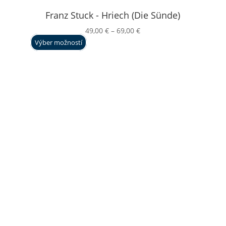
Franz Stuck - Hriech (Die Sünde)
Price
49,00
€
–
69,00
€
range:
Výber možností
49,00 €
through
69,00 €