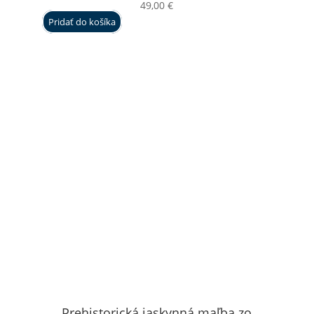
49,00
€
Pridať do košíka
Prehistorická jaskynná maľba zo