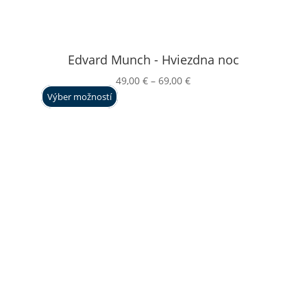
Edvard Munch - Hviezdna noc
Price
49,00
€
–
69,00
€
range:
Výber možností
49,00 €
through
69,00 €