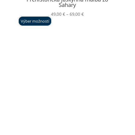
Sahary
Price
49,00
€
–
69,00
€
range:
Výber možností
49,00 €
through
69,00 €