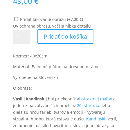
49,00
€
Pridať lakovanie obrazu
(
+
7,00
€
)
UV ochrana obrazu, väčšia hĺbka detailu
množstvo
Pridať do košíka
Vasilij
Kandinskij
-
Rozmer: 40x30cm
Kompozícia
v
Material: Balnené plátno na drevenom ráme
modrej,
Vyrobené na Slovensku
červenej,
zelenej,
O obraze:
žltej
Vasilij Kandinskij
bol priekopník a
bstraktnej maľby
a
jeden z najvplyvnejších umelcov
20. storočia
. Jeho
diela sú hrou farieb, tvarov a emócií – vytvárajú
vizuálnu hudbu, ktorá oslovuje dušu.
Kandinskij
veril,
že umenie má silu hovoriť bez slov, a jeho obrazy sú