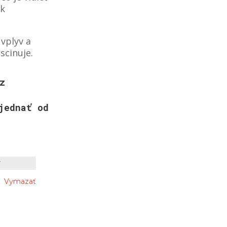
 k
 vplyv a
scinuje.
z
jednať od
€
gh
Vymazať
€