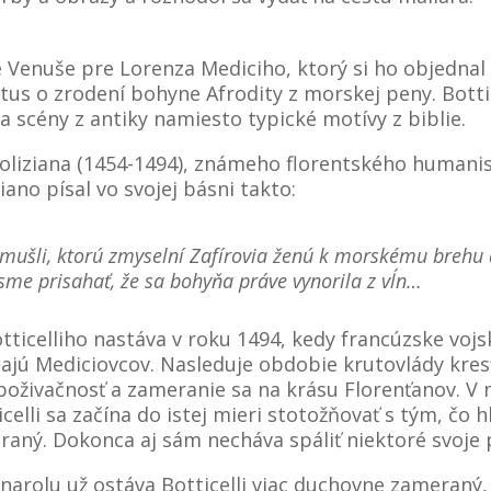
 Venuše pre Lorenza Mediciho, ktorý si ho objednal
ýtus o zrodení bohyne Afrodity z morskej peny. Botti
a scény z antiky namiesto typické motívy z biblie.
oliziana (1454-1494), známeho florentského humani
ano písal vo svojej básni takto:
 mušli, ktorú zmyselní Zafírovia ženú k morskému brehu 
sme prisahať, že sa bohyňa práve vynorila z vĺn…
otticelliho nastáva v roku 1494, kedy francúzske vojs
ňajú Mediciovcov. Nasleduje obdobie krutovlády kre
 poživačnosť a zameranie sa na krásu Florenťanov. V
elli sa začína do istej mieri stotožňovať s tým, čo h
raný. Dokonca aj sám necháva spáliť niektoré svoje 
arolu už ostáva Botticelli viac duchovne zameraný, č