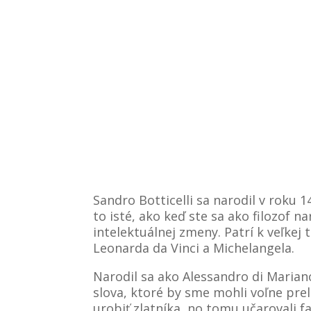
Sandro Botticelli sa narodil v roku 1
to isté, ako keď ste sa ako filozof 
intelektuálnej zmeny. Patrí k veľke
Leonarda da Vinci a Michelangela.
Narodil sa ako
Alessandro di Mariano
slova, ktoré by sme mohli voľne prel
urobiť zlatníka, no tomu učarovali f