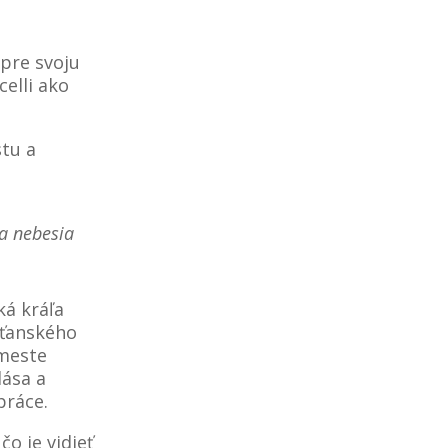
 pre svoju
celli ako
stu a
a nebesia
ká kráľa
sťanského
 meste
lása a
práce.
o je vidieť