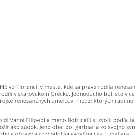
445 vo Florencii v meste, kde sa práve rodila renesan
narodili v starovekom Grécku. Jednoducho boli ste v c
j trojke renesančných umelcov, medzi ktorých radíme 
 di Vanni Filipepi a meno Botticelli si zvolil podľa t
ožiť ako súdok. Jeho otec bol garbiar a zo svojho syn
arby a obrazy a rozhodol sa vydať na cestu maliara.