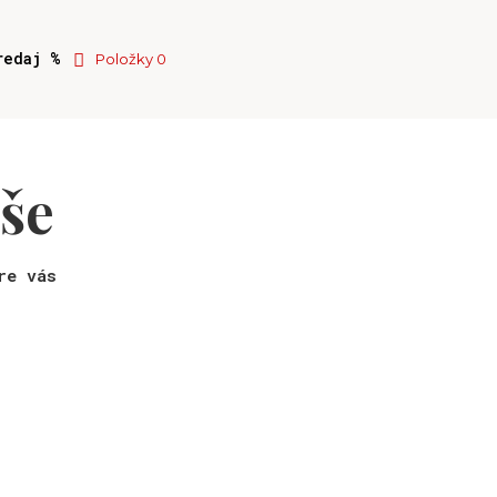
redaj %
Položky 0
uše
re vás