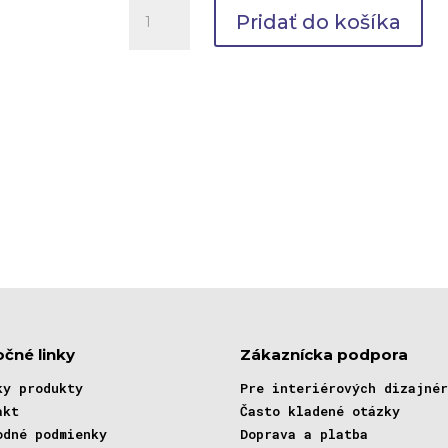
množstvo
Pridať do košíka
Sandro
Botticelli
-
Zrodenie
Venuše
očné linky
Zákaznícka podpora
ky produkty
Pre interiérových dizajné
akt
Často kladené otázky
odné podmienky
Doprava a platba