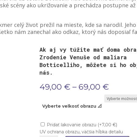
nské scény ako ukrižovanie a prechádza postupne až
mer celý život prežil na mieste, kde sa narodil. Jeho
všetko nám zanechal ako odkaz, ktorý nás doposiaľ fa
Ak aj vy túžite mať doma obra
Zrodenie Venuše od maliara
Botticelliho, môžete si ho ob
nás.
Price
49,00
€
–
69,00
€
range:
49,00 
throu
Vyberte veľkosť obrazu 📐
69,00 
Pridať lakovanie obrazu
(
+
7,00
€
)
UV ochrana obrazu, väčšia hĺbka detailu