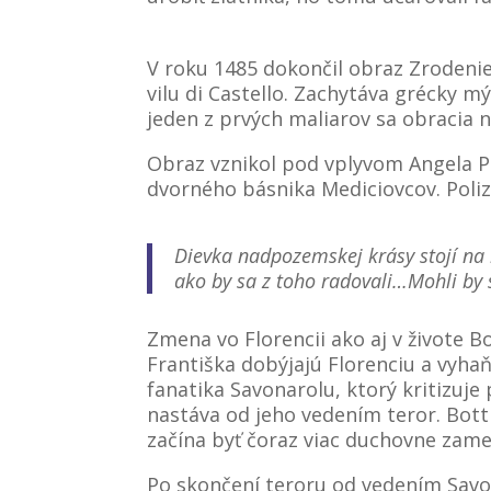
V roku 1485 dokončil obraz Zrodenie
vilu di Castello. Zachytáva grécky m
jeden z prvých maliarov sa obracia n
Obraz vznikol pod vplyvom Angela P
dvorného básnika Mediciovcov. Polizi
Dievka nadpozemskej krásy stojí na
ako by sa z toho radovali…Mohli by 
Zmena vo Florencii ako aj v živote B
Františka dobýjajú Florenciu a vyha
fanatika Savonarolu, ktorý kritizuje
nastáva od jeho vedením teror. Bottic
začína byť čoraz viac duchovne zame
Po skončení teroru od vedením Savon