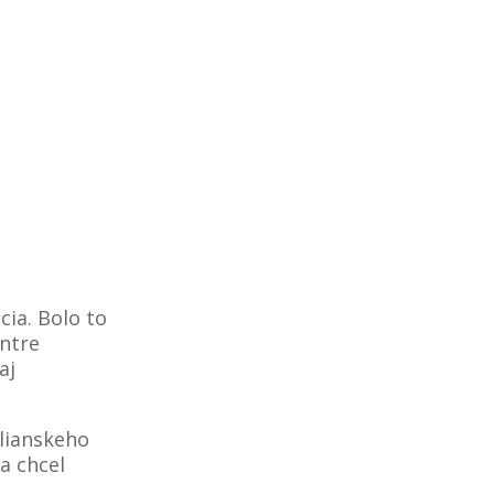
cia. Bolo to
entre
aj
alianskeho
a chcel