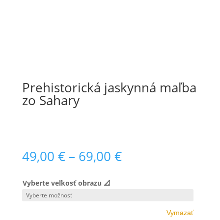
Prehistorická jaskynná maľba
zo Sahary
Price
49,00
€
–
69,00
€
range:
49,00 €
Vyberte veľkosť obrazu 📐
through
69,00 €
Vymazať