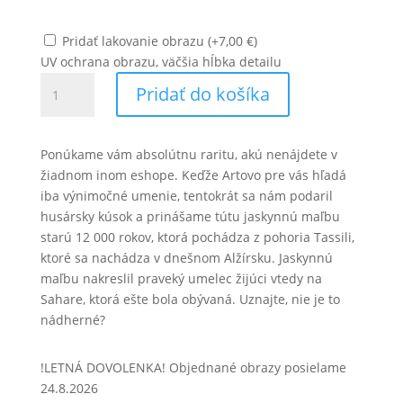
Pridať lakovanie obrazu
(
+
7,00
€
)
UV ochrana obrazu, väčšia hĺbka detailu
množstvo
Pridať do košíka
Prehistorická
jaskynná
maľba
Ponúkame vám absolútnu raritu, akú nenájdete v
zo
žiadnom inom eshope. Keďže Artovo pre vás hľadá
Sahary
iba výnimočné umenie, tentokrát sa nám podaril
husársky kúsok a prinášame tútu jaskynnú maľbu
starú 12 000 rokov, ktorá pochádza z pohoria Tassili,
ktoré sa nachádza v dnešnom Alžírsku. Jaskynnú
maľbu nakreslil praveký umelec žijúci vtedy na
Sahare, ktorá ešte bola obývaná. Uznajte, nie je to
nádherné?
!LETNÁ DOVOLENKA! Objednané obrazy posielame
24.8.2026