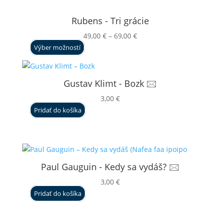
Rubens - Tri grácie
Price
49,00
€
–
69,00
€
range:
Výber možností
49,00 €
through
69,00 €
Gustav Klimt - Bozk 🖂
3,00
€
Pridať do košíka
Paul Gauguin - Kedy sa vydáš? 🖂
3,00
€
Pridať do košíka