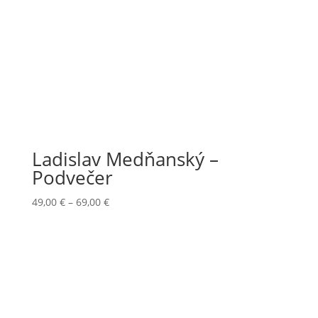
Ladislav Medňanský –
Podvečer
Price
49,00
€
–
69,00
€
range:
49,00 €
through
69,00 €