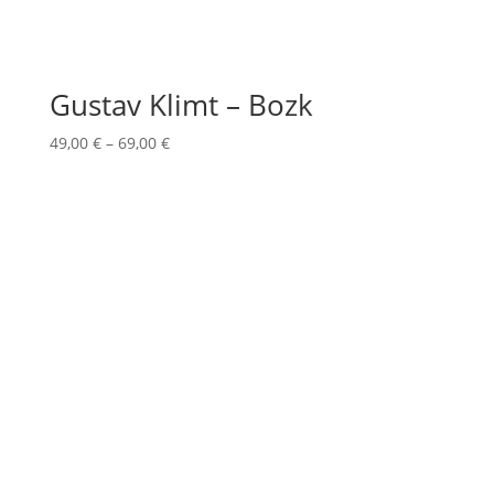
Gustav Klimt – Bozk
Price
49,00
€
–
69,00
€
range:
49,00 €
through
69,00 €