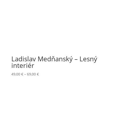
Ladislav Medňanský – Lesný
interiér
Price
49,00
€
–
69,00
€
range:
49,00 €
through
69,00 €