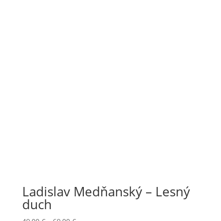
through
69,00 €
Ladislav Medňanský – Lesný
duch
Price