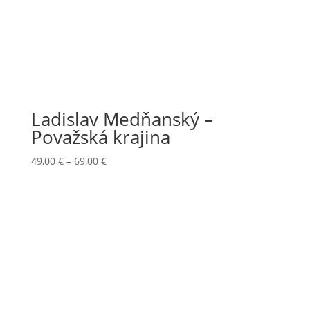
Ladislav Medňanský –
Považská krajina
Price
49,00
€
–
69,00
€
range:
49,00 €
through
69,00 €