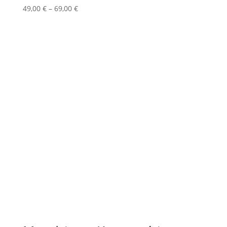
Price
49,00
€
–
69,00
€
range:
49,00 €
through
69,00 €