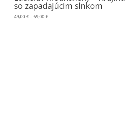
so zapadajúcim slnkom
Price
49,00
€
–
69,00
€
range:
49,00 €
through
69,00 €