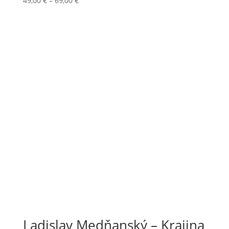
49,00
€
–
69,00
€
range:
49,00 €
through
69,00 €
Ladislav Medňanský – Krajina