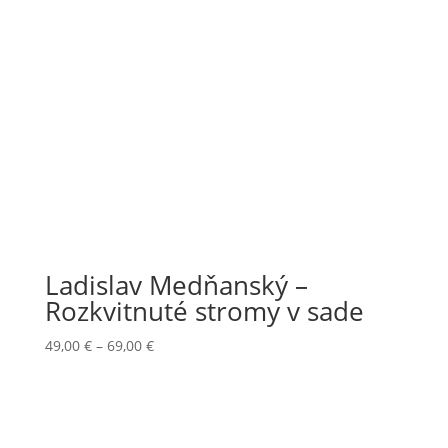
Ladislav Medňanský –
Rozkvitnuté stromy v sade
Price
49,00
€
–
69,00
€
range:
49,00 €
through
69,00 €