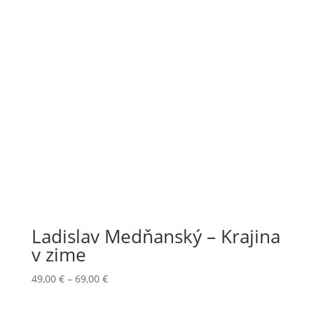
Ladislav Medňanský – Krajina
v zime
Price
49,00
€
–
69,00
€
range:
49,00 €