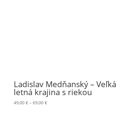
Ladislav Medňanský – Veľká
letná krajina s riekou
Price
49,00
€
–
69,00
€
range:
49,00 €
through
69,00 €