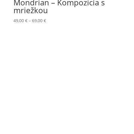
Mondrian – Kompozícia s
mriežkou
Price
49,00
€
–
69,00
€
range:
49,00 €
through
69,00 €