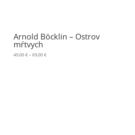
Arnold Böcklin – Ostrov
mŕtvych
Price
49,00
€
–
69,00
€
range:
49,00 €
through
69,00 €