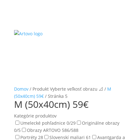
Domov
/ Produkt Vyberte veľkosť obrazu 📐 /
M
(50x40cm) 59€
/ Stránka 5
M (50x40cm) 59€
Kategórie produktov
Umelecké pohľadnice
0
/29
Originálne obrazy
0
/5
Obrazy ARTOVO
586
/588
Portréty
28
Slovenskí maliari
61
Avantgarda a