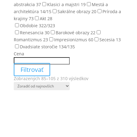
abstrakcia
37
Klasici a majstri
19
Mestá a
architektúra
14
/15
Sakrálne obrazy
20
Príroda a
krajiny
73
Akt
28
Obdobie
322
/323
Renesancia
30
Barokové obrazy
22
Romantizmus
23
Impresionizmus
60
Secesia
13
Dvadsiate storočie
134
/135
Cena
Filtrovať
Zoradené
Zobrazených 85–105 z 310 výsledkov
podľa
najnovších