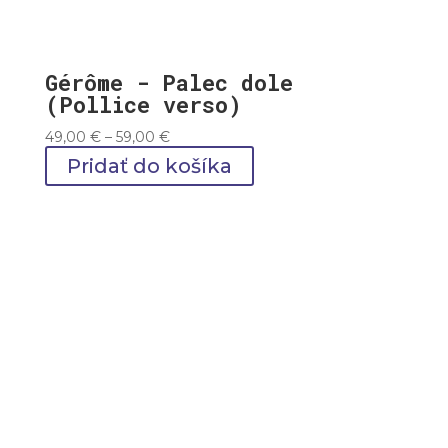
Gérôme - Palec dole
(Pollice verso)
Price
49,00
€
–
59,00
€
range:
Pridať do košíka
49,00 €
through
59,00 €