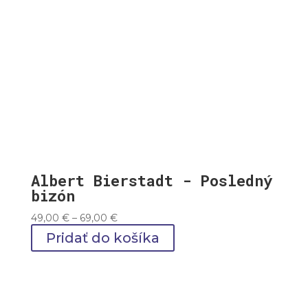
Albert Bierstadt - Posledný
bizón
Price
49,00
€
–
69,00
€
range:
Pridať do košíka
49,00 €
through
69,00 €