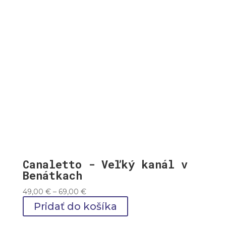
Canaletto - Veľký kanál v
Benátkach
Price
49,00
€
–
69,00
€
range:
Pridať do košíka
49,00 €
through