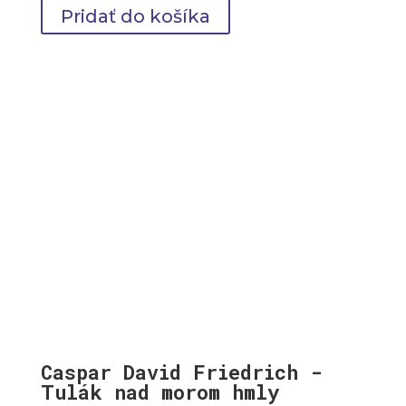
range:
Pridať do košíka
49,00 €
through
69,00 €
Caspar David Friedrich -
Tulák nad morom hmly