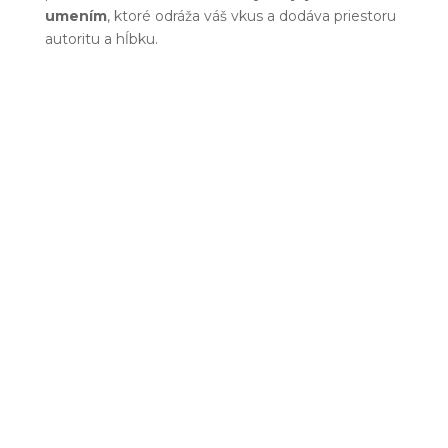
umením
, ktoré odráža váš vkus a dodáva priestoru
autoritu a hĺbku.