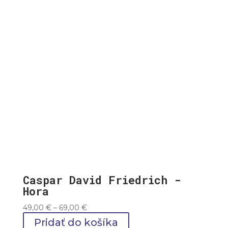
69,00 €
Caspar David Friedrich -
Hora
Price
49,00
€
–
69,00
€
range:
Pridať do košíka