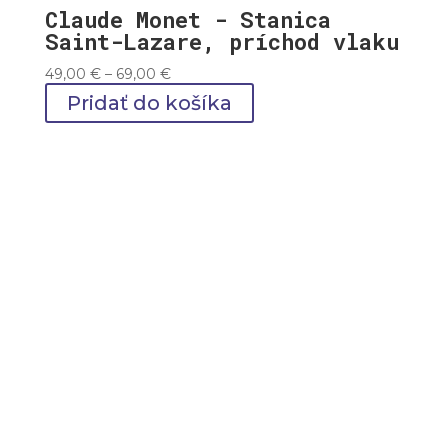
Claude Monet - Stanica
Saint-Lazare, príchod vlaku
Price
49,00
€
–
69,00
€
range:
Pridať do košíka
49,00 €
through
69,00 €