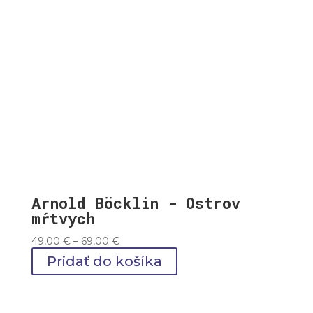
Arnold Böcklin - Ostrov
mŕtvych
Price
49,00
€
–
69,00
€
range:
Pridať do košíka
49,00 €
through
69,00 €