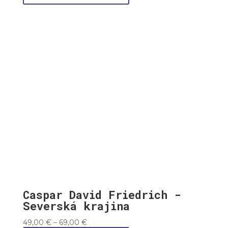
49,00 €
through
69,00 €
Caspar David Friedrich -
Severská krajina
Price
49,00
€
–
69,00
€