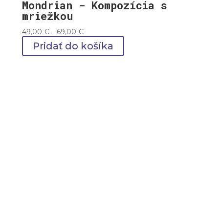
Mondrian - Kompozícia s
mriežkou
Price
49,00
€
–
69,00
€
range:
Pridať do košíka
49,00 €
through
69,00 €