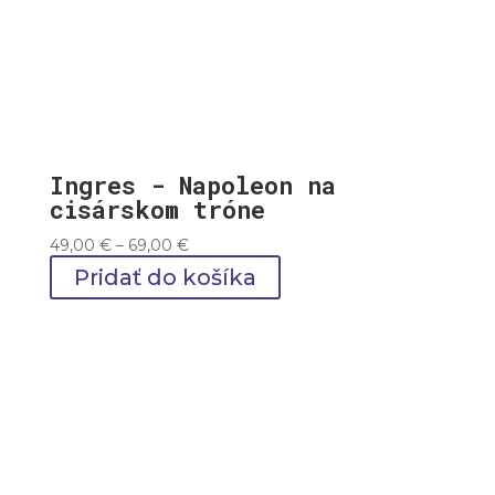
Ingres - Napoleon na
cisárskom tróne
Price
49,00
€
–
69,00
€
range:
Pridať do košíka
49,00 €
through
69,00 €