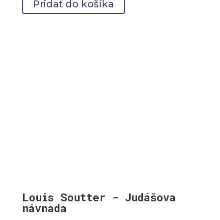
range:
Pridať do košíka
49,00 €
through
69,00 €
Louis Soutter - Judášova
návnada