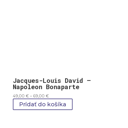
Jacques-Louis David –
Napoleon Bonaparte
Price
49,00
€
–
69,00
€
range:
Pridať do košíka
49,00 €
through
69,00 €