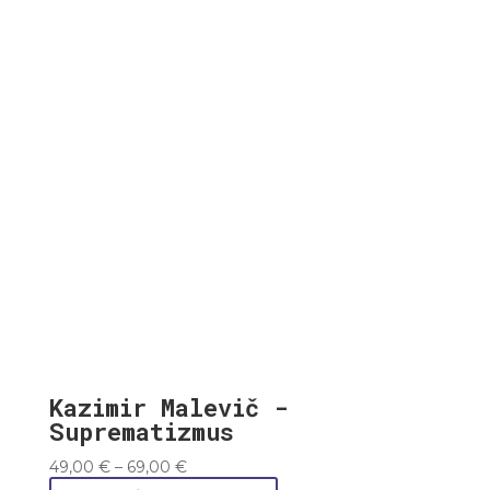
through
69,00 €
Kazimir Malevič -
Suprematizmus
Price
49,00
€
–
69,00
€