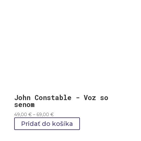
John Constable - Voz so
senom
Price
49,00
€
–
69,00
€
range:
Pridať do košíka
49,00 €
through