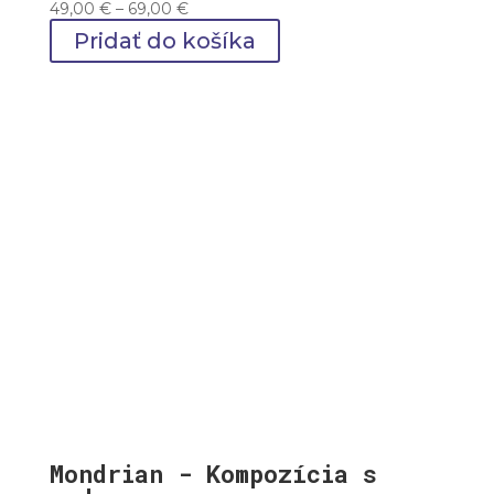
Price
49,00
€
–
69,00
€
range:
Pridať do košíka
49,00 €
through
69,00 €
Mondrian - Kompozícia s