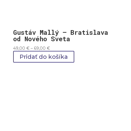
Gustáv Mallý – Bratislava
od Nového Sveta
Price
49,00
€
–
69,00
€
range:
Pridať do košíka
49,00 €
through
69,00 €