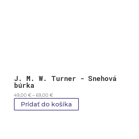
J. M. W. Turner - Snehová
búrka
Price
49,00
€
–
69,00
€
range:
Pridať do košíka
49,00 €
through
69,00 €