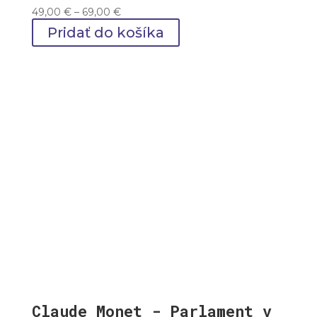
Price
49,00
€
–
69,00
€
range:
Pridať do košíka
49,00 €
through
69,00 €
Claude Monet - Parlament v