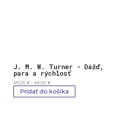
J. M. W. Turner - Dážď,
para a rýchlosť
Price
49,00
€
–
69,00
€
range:
Pridať do košíka
49,00 €
through
69,00 €