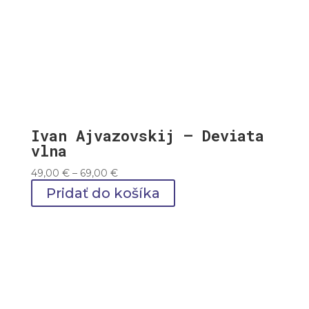
Ivan Ajvazovskij – Deviata
vlna
Price
49,00
€
–
69,00
€
range:
Pridať do košíka
49,00 €
through
69,00 €