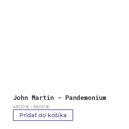
69,00 €
John Martin - Pandemonium
Price
49,00
€
–
69,00
€
range:
Pridať do košíka
49,00 €
through