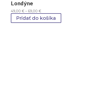
Londýne
Price
49,00
€
–
69,00
€
range:
Pridať do košíka
49,00 €
through
69,00 €