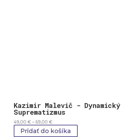
69,00 €
Kazimir Malevič - Dynamický
Suprematizmus
Price
49,00
€
–
69,00
€
range:
Pridať do košíka
49,00 €